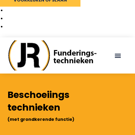
Cookiebeleid
Privacy Policy
Ga
naar
de
inhoud
Beschoeiings
technieken
(met grondkerende functie)