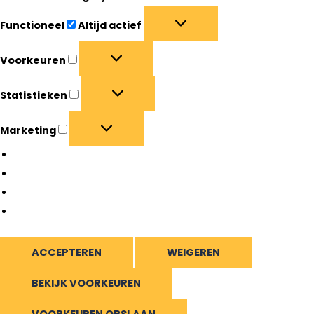
Functioneel
Altijd actief
Voorkeuren
Statistieken
Marketing
Beheer opties
Beheer diensten
Beheer {vendor_count} leveranciers
Lees meer over deze doeleinden
ACCEPTEREN
WEIGEREN
BEKIJK VOORKEUREN
VOORKEUREN OPSLAAN
Bekijk voorkeuren