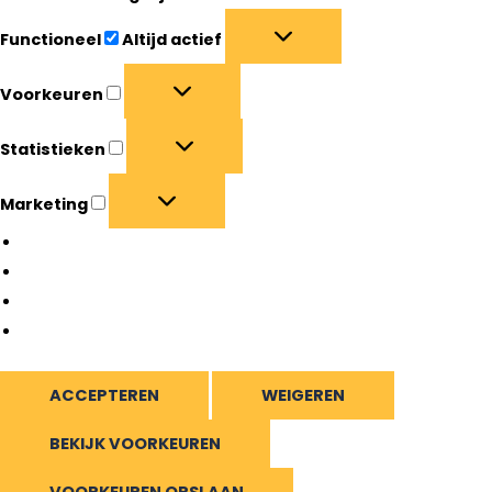
Functioneel
Altijd actief
Voorkeuren
Statistieken
Marketing
Beheer opties
Beheer diensten
Beheer {vendor_count} leveranciers
Lees meer over deze doeleinden
ACCEPTEREN
WEIGEREN
BEKIJK VOORKEUREN
VOORKEUREN OPSLAAN
Bekijk voorkeuren