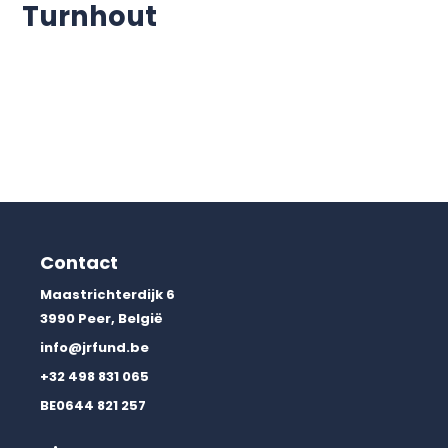
Turnhout
support@creativitijd.be
Meer lezen »
Contact
Maastrichterdijk 6
3990 Peer, België
info@jrfund.be
+32 498 831 065
BE0644 821 257