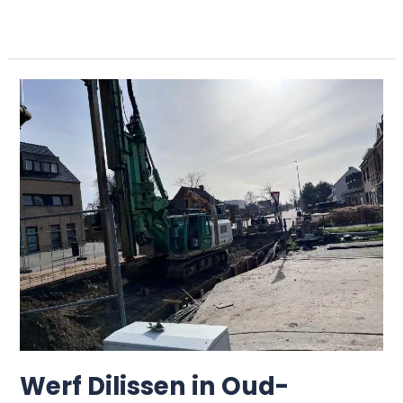
Meer lezen »
Werf
Dilissen
in
Oud-
Turnhout
Werf Dilissen in Oud-