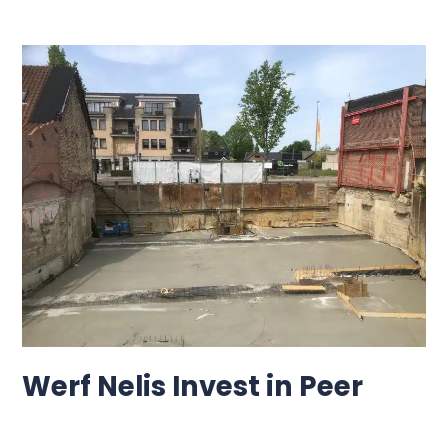
Werf
Nelis
Invest
in
Peer
Werf Nelis Invest in Peer
Jr Funderingstechnieken