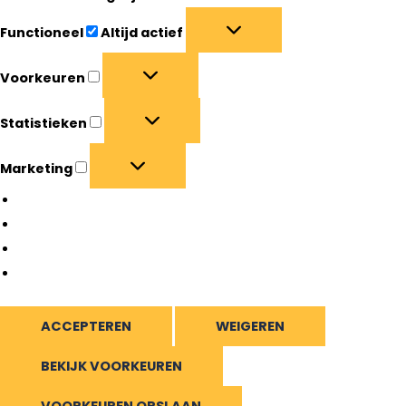
Functioneel
Altijd actief
Voorkeuren
Statistieken
Marketing
Beheer opties
Beheer diensten
Beheer {vendor_count} leveranciers
Lees meer over deze doeleinden
ACCEPTEREN
WEIGEREN
BEKIJK VOORKEUREN
VOORKEUREN OPSLAAN
Bekijk voorkeuren