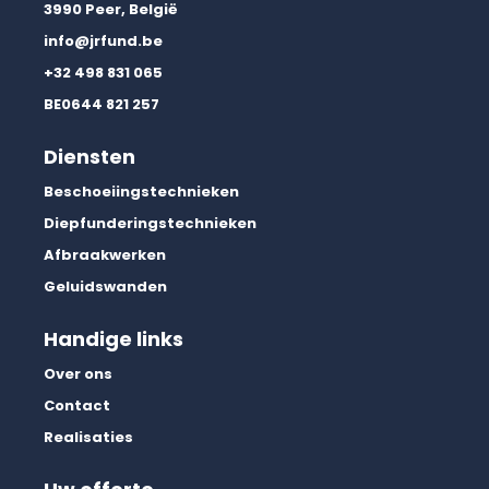
3990 Peer, België
info@jrfund.be
+32 498 831 065
BE0644 821 257
Diensten
Beschoeiingstechnieken
Diepfunderingstechnieken
Afbraakwerken
Geluidswanden
Handige links
Over ons
Contact
Realisaties