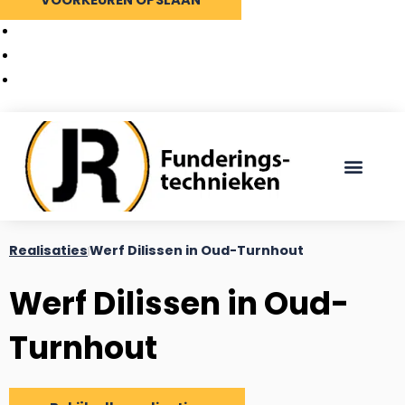
Cookiebeleid
Privacy Policy
Ga
naar
de
inhoud
Realisaties
Werf Dilissen in Oud-Turnhout
Werf Dilissen in Oud-
Turnhout