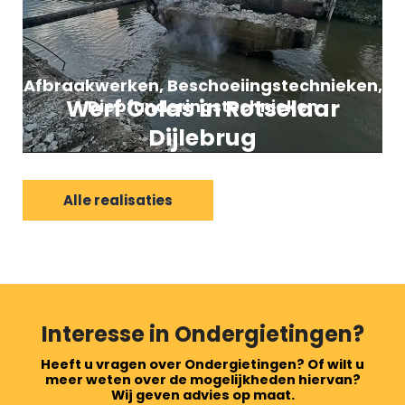
Afbraakwerken
,
Beschoeiingstechnieken
,
Werf Colas in Rotselaar
Diepfunderingstechnieken
Dijlebrug
Alle realisaties
Interesse in Ondergietingen?
Heeft u vragen over Ondergietingen? Of wilt u
meer weten over de mogelijkheden hiervan?
Wij geven advies op maat.