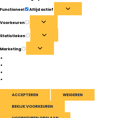
Functioneel
Altijd actief
Voorkeuren
Statistieken
Marketing
Beheer opties
Beheer diensten
Beheer {vendor_count} leveranciers
Lees meer over deze doeleinden
ACCEPTEREN
WEIGEREN
BEKIJK VOORKEUREN
VOORKEUREN OPSLAAN
Bekijk voorkeuren