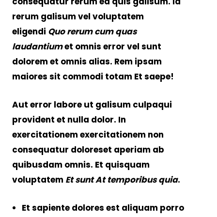
consequatur rerum ea quis galisum. Id
rerum galisum vel voluptatem
eligendi
Quo rerum cum quas
laudantium
et omnis error vel sunt
dolorem et omnis alias. Rem ipsam
maiores sit commodi totam
Et saepe
!
Aut error labore ut galisum culpaqui
provident et nulla dolor. In
exercitationem exercitationem non
consequatur doloreset aperiam ab
quibusdam omnis. Et quisquam
voluptatem
Et sunt At temporibus quia
.
Et sapiente dolores est aliquam porro