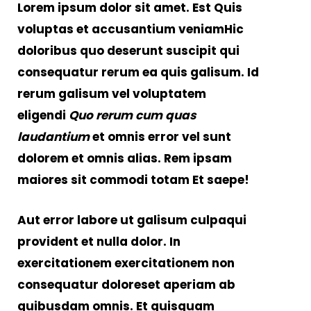
Lorem ipsum dolor sit amet. Est Quis
voluptas et accusantium veniamHic
doloribus quo deserunt suscipit qui
consequatur rerum ea quis galisum. Id
rerum galisum vel voluptatem
eligendi
Quo rerum cum quas
laudantium
et omnis error vel sunt
dolorem et omnis alias. Rem ipsam
maiores sit commodi totam
Et saepe
!
Aut error labore ut galisum culpaqui
provident et nulla dolor. In
exercitationem exercitationem non
consequatur doloreset aperiam ab
quibusdam omnis. Et quisquam