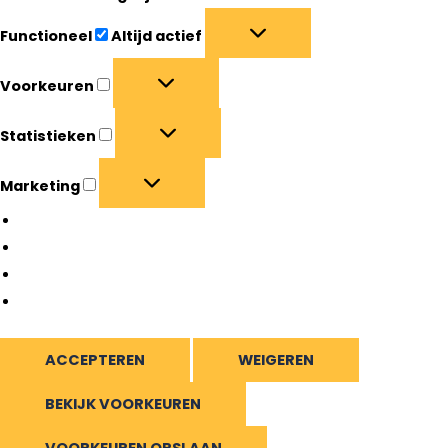
Functioneel
Altijd actief
Voorkeuren
Statistieken
Marketing
Beheer opties
Beheer diensten
Beheer {vendor_count} leveranciers
Lees meer over deze doeleinden
ACCEPTEREN
WEIGEREN
BEKIJK VOORKEUREN
VOORKEUREN OPSLAAN
Bekijk voorkeuren