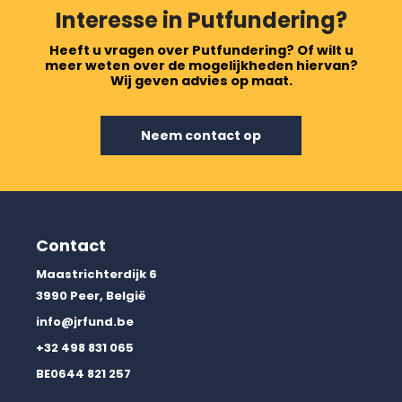
Interesse in Putfundering?
Heeft u vragen over Putfundering? Of wilt u
meer weten over de mogelijkheden hiervan?
Wij geven advies op maat.
Neem contact op
Contact
Maastrichterdijk 6
3990 Peer, België
info@jrfund.be
+32 498 831 065
BE0644 821 257