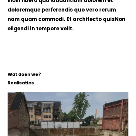
illoEt libero quo laudantium dolorem et
doloremque perferendis quo vero rerum
nam quam commodi. Et architecto quisNon
eligendi in tempore velit.
Wat doen we?
Realisaties